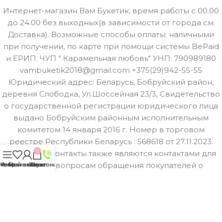
Интернет-магазин Вам Букетик, время работы с 00.00
до 24.00 без выходных(в зависимости от города см.
Доставка). Возможные способы оплаты: наличными
при получении, по карте при помощи системы BePaid
и ЕРИП. ЧУП " Карамельная любовь" УНП: 790989180
vambuketik2018@gmail.com +375(29)942-55-55
Юридический адрес: Беларусь, Бобруйский район,
деревня Слободка, Ул.Шоссейная 23/3, Свидетельство
о государственной регистрации юридического лица
выдано Бобруйским районным исполнительным
комитетом 14 января 2016 г. Номер в торговом
реестре Республики Беларусь : 568618 от 27.11.2023.
0
Указанные контакты также являются контактами для
связи по вопросам обращения покупателей о
Меню
Избранное
Мой аккаунт
Заказ
Позвонить
нарушении их прав. Номер телефона работников
местных исполнительных и распорядительных органов
по месту государственной регистрации ЧУП "
Карамельная любовь" , уполномоченных