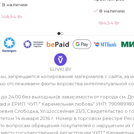
В наличии
В наличии
148,94
Br
184,34
Br
SLIVKI.BY
ены, запрещается копирование материалов с сайта, з
рно отслеживаем факты воровства интеллектуальной со
 до 24.00 без выходных(в зависимости от города см. 
id и ЕРИП. ЧУП " Карамельная любовь" УНП: 790989180
ревня Слободка, Ул.Шоссейная 23/3, Свидетельство о 
м 14 января 2016 г. Номер в торговом реестре Республ
и по вопросам обращения покупателей о нарушении их 
 месту государственной регистрации ЧУП " Карамельна