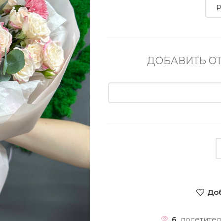
ДОБАВИТЬ О
Доб
6
посетител